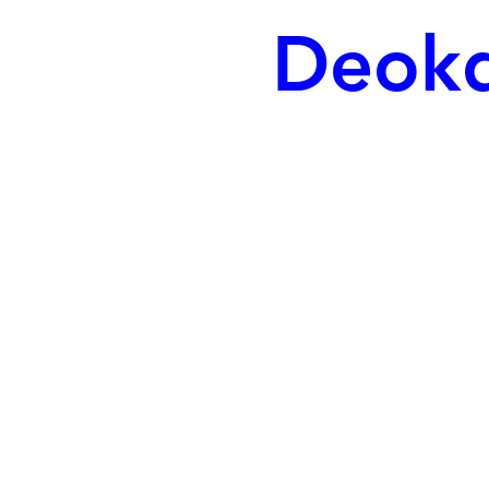
Deokd