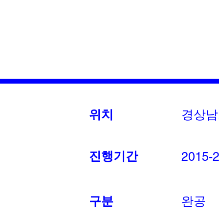
​경상
위치
진행기간
2015-
구분
완공