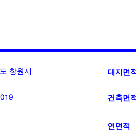
남도 창원시
대지면
2019
건축면
연면적