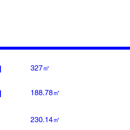
327㎡
적
188.78㎡
적
230.14㎡