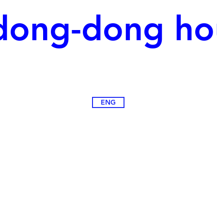
ong-dong ho
ENG